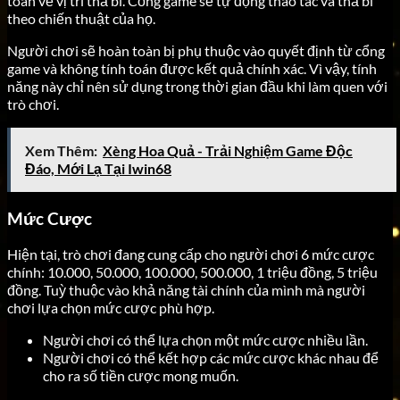
toán về vị trí thả bi. Cổng game sẽ tự động thao tác và thả bi
theo chiến thuật của họ.
Người chơi sẽ hoàn toàn bị phụ thuộc vào quyết định từ cổng
game và không tính toán được kết quả chính xác. Vì vậy, tính
năng này chỉ nên sử dụng trong thời gian đầu khi làm quen với
trò chơi.
Xem Thêm:
Xèng Hoa Quả - Trải Nghiệm Game Độc
Đáo, Mới Lạ Tại Iwin68
Mức Cược
Hiện tại, trò chơi đang cung cấp cho người chơi 6 mức cược
chính: 10.000, 50.000, 100.000, 500.000, 1 triệu đồng, 5 triệu
đồng. Tuỳ thuộc vào khả năng tài chính của mình mà người
chơi lựa chọn mức cược phù hợp.
Người chơi có thể lựa chọn một mức cược nhiều lần.
Người chơi có thể kết hợp các mức cược khác nhau để
cho ra số tiền cược mong muốn.