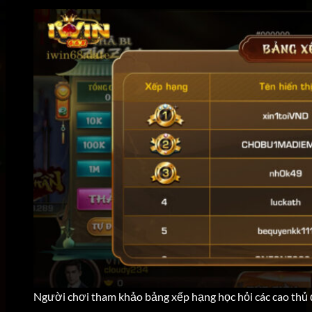
Người chơi tham khảo bảng xếp hạng học hỏi các cao thủ 