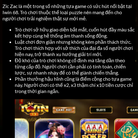
Zic Zac là một trong số những tựa game có sức hút nổi bật tại
Iwin 68. Trò chơi thuộc thể loại puzzle nên mang đến cho
người chơi trải nghiệm thật sự mới mẻ.
Trò chơi sở hữu giao diện bắt mắt, cuốn hút đầy màu sắc
kết hợp cùng hệ thống âm thanh sống động.
Luật chơi đơn giản nhưng không kém phần thách thức.
Trò chơi thích hợp với sở thích của đại đa số người chơi
hiện nay, trở thành xu hướng giải trí mới.
Độ khó của trò chơi không cố định mà tăng dần theo
từng cấp độ. Người chơi cần phải có tính toán, chiến
lược, sự nhanh nhạy để có thể giành chiến thắng.
Phần thưởng hậu hĩnh cũng là điểm cộng cho tựa game
này. Người chơi có thể x2, x3 thậm chí x10 tiền cược chỉ
trong thời gian ngắn.