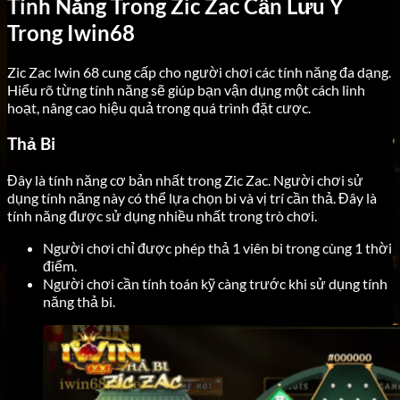
Tính Năng Trong Zic Zac Cần Lưu Ý
Trong Iwin68
Zic Zac Iwin 68 cung cấp cho người chơi các tính năng đa dạng.
Hiểu rõ từng tính năng sẽ giúp bạn vận dụng một cách linh
hoạt, nâng cao hiệu quả trong quá trình đặt cược.
Thả Bi
Đây là tính năng cơ bản nhất trong Zic Zac. Người chơi sử
dụng tính năng này có thể lựa chọn bi và vị trí cần thả. Đây là
tính năng được sử dụng nhiều nhất trong trò chơi.
Người chơi chỉ được phép thả 1 viên bi trong cùng 1 thời
điểm.
Người chơi cần tính toán kỹ càng trước khi sử dụng tính
năng thả bi.