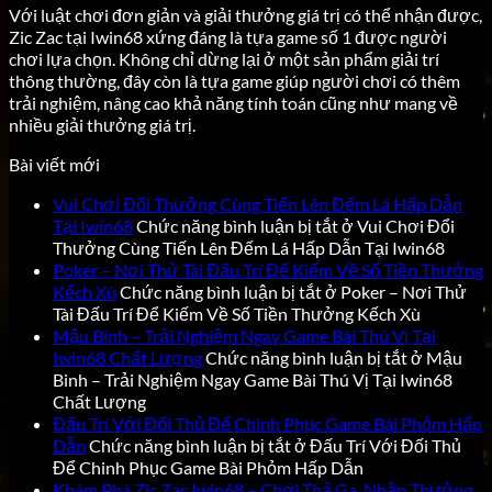
Với luật chơi đơn giản và giải thưởng giá trị có thể nhận được,
Zic Zac tại Iwin68 xứng đáng là tựa game số 1 được người
chơi lựa chọn. Không chỉ dừng lại ở một sản phẩm giải trí
thông thường, đây còn là tựa game giúp người chơi có thêm
trải nghiệm, nâng cao khả năng tính toán cũng như mang về
nhiều giải thưởng giá trị.
Bài viết mới
Vui Chơi Đổi Thưởng Cùng Tiến Lên Đếm Lá Hấp Dẫn
Tại Iwin68
Chức năng bình luận bị tắt
ở Vui Chơi Đổi
Thưởng Cùng Tiến Lên Đếm Lá Hấp Dẫn Tại Iwin68
Poker – Nơi Thử Tài Đấu Trí Để Kiếm Về Số Tiền Thưởng
Kếch Xù
Chức năng bình luận bị tắt
ở Poker – Nơi Thử
Tài Đấu Trí Để Kiếm Về Số Tiền Thưởng Kếch Xù
Mậu Binh – Trải Nghiệm Ngay Game Bài Thú Vị Tại
Iwin68 Chất Lượng
Chức năng bình luận bị tắt
ở Mậu
Binh – Trải Nghiệm Ngay Game Bài Thú Vị Tại Iwin68
Chất Lượng
Đấu Trí Với Đối Thủ Để Chinh Phục Game Bài Phỏm Hấp
Dẫn
Chức năng bình luận bị tắt
ở Đấu Trí Với Đối Thủ
Để Chinh Phục Game Bài Phỏm Hấp Dẫn
Khám Phá Zic Zac Iwin68 – Chơi Thả Ga, Nhận Thưởng