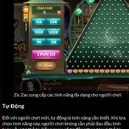
Zic Zac cung cấp các tính năng đa dạng cho người chơi
Tự Động
Đối với người chơi mới, tự động là tính năng cần thiết. Khi lựa
chọn tính năng này, người chơi không cần phải đau đầu tính