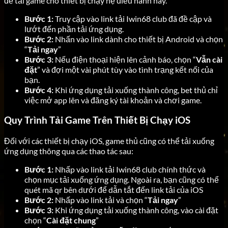
để tải game cho thiết bị chạy hệ điều hành này.
Bước 1:
Truy cập vào link tải Iwin68 club đã đề cập và
lướt đến phần tải ứng dụng.
Bước 2:
Nhấn vào link dành cho thiết bị Android và chọn
“
Tải ngay
”
Bước 3:
Nếu điện thoại hiện lên cảnh báo, chọn “
Vẫn cài
đặt
” và đợi một vài phút tùy vào tình trạng kết nối của
bạn.
Bước 4:
Khi ứng dụng tải xuống thành công, bet thủ chỉ
việc mở app lên và đăng ký tài khoản và chơi game.
Quy Trình Tải Game Trên Thiết Bị Chạy iOS
Đối với các thiết bị chạy iOS, game thủ cũng có thể tải xuống
ứng dụng thông qua các thao tác sau:
Bước 1:
Nhấp vào link tải Iwin68 club chính thức và
chọn mục tải xuống ứng dụng. Ngoài ra, bạn cũng có thể
quét mã qr bên dưới để dẫn tắt đến link tải của iOS
Bước 2:
Nhấp vào link tải và chọn “
Tải ngay
”
Bước 3:
Khi ứng dụng tải xuống thành công, vào cài đặt
chọn “
Cài đặt chung
”