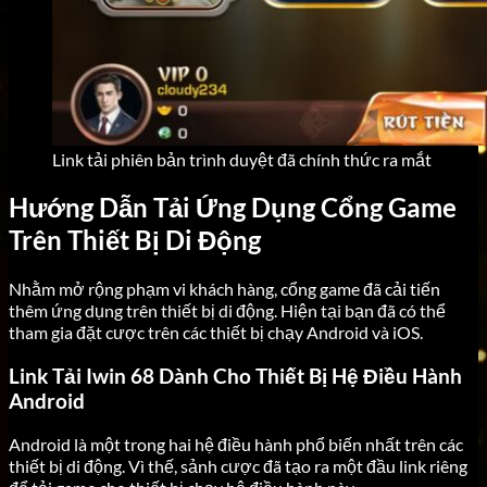
Link tải phiên bản trình duyệt đã chính thức ra mắt
Hướng Dẫn Tải Ứng Dụng Cổng Game
Trên Thiết Bị Di Động
Nhằm mở rộng phạm vi khách hàng, cổng game đã cải tiến
thêm ứng dụng trên thiết bị di động. Hiện tại bạn đã có thể
tham gia đặt cược trên các thiết bị chạy Android và iOS.
Link Tải Iwin 68 Dành Cho Thiết Bị Hệ Điều Hành
Android
Android là một trong hai hệ điều hành phổ biến nhất trên các
thiết bị di động. Vì thế, sảnh cược đã tạo ra một đầu link riêng