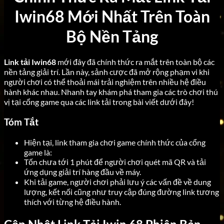
Iwin68 Mới Nhất Trên Toàn
Bộ Nền Tảng
Link tải Iwin68
mới đây đã chính thức ra mắt trên toàn bộ các
nền tảng giải trí. Lần này, sảnh cược đã mở rộng phạm vi khi
người chơi có thể thoải mái trải nghiệm trên nhiều hệ điều
hành khác nhau. Nhanh tay khám phá tham gia các trò chơi thú
vị tại cổng game qua các link tải trong bài viết dưới đây!
Tóm Tắt
Hiện tại, link tham gia chơi game chính thức của cổng
game là:
Tốn chưa tới 1 phút để người chơi quét mã QR và tải
ứng dụng giải trí hàng đầu về máy.
Khi tải game, người chơi phải lưu ý các vấn đề về dung
lượng, kết nối cũng như truy cập đúng đường link tương
thích với từng hệ điều hành.